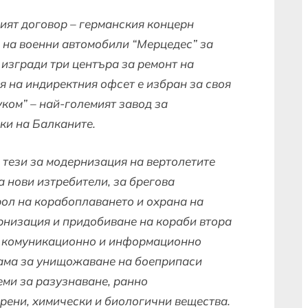
ият договор – германския концерн
 на военни автомобили “Мерцедес” за
изгради три центъра за ремонт на
я на индиректния офсет е избран за своя
ком” – най-големият завод за
ки на Балканите.
 тези за модернизация на вертолетите
а нови изтребители, за брегова
ол на корабоплаването и охрана на
ернизация и придобиване на кораби втора
за комуникационно и информационно
рама за унищожаване на боеприпаси
еми за разузнаване, ранно
рени, химически и биологични вещества.