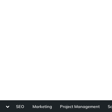
Toggle
s
SEO
Marketing
Project Management
Sa
sub-