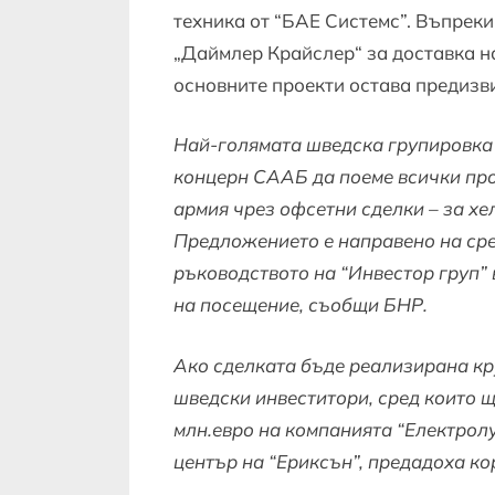
техника от “БАЕ Системс”. Въпреки
„Даймлер Крайслер“ за доставка н
основните проекти остава предизв
Най-голямата шведска групировка 
концерн СААБ да поеме всички про
армия чрез офсетни сделки – за хе
Предложението е направено на ср
ръководството на “Инвестор груп” 
на посещение, съобщи БНР.
Ако сделката бъде реализирана кр
шведски инвеститори, сред които щ
млн.евро на компанията “Електролу
център на “Ериксън”, предадоха к