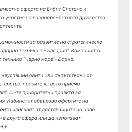
съвместна оферта на Елбит Системс и
о участие на военноремонтното дружество
оптерите.
ъзможности за развитие на стратегическо
радарна техника в България”. Компанията
а техника “Черно море”- Варна.
от неуспешни опити или съпътствани от
стерство, правителството приема
вят 11-те приоритетни проекта за
я. Кабинетът обвързва офертите на
оито изискват от доставчиците на ново
 в друга сфера или да използват
ици.