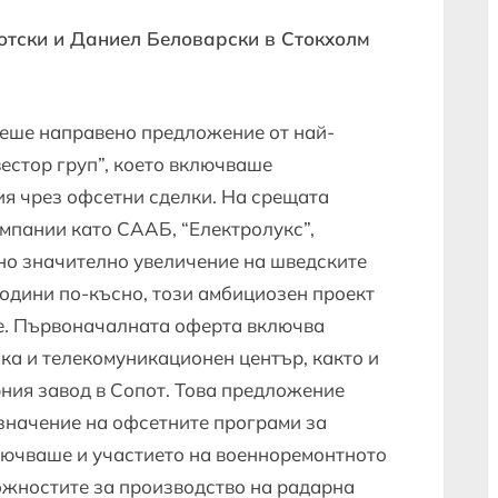
отски и Даниел Беловарски в Стокхолм
 беше направено предложение от най-
естор груп”, което включваше
я чрез офсетни сделки. На срещата
омпании като СААБ, “Електролукс”,
ено значително увеличение на шведските
години по-късно, този амбициозен проект
те. Първоначалната оферта включва
ка и телекомуникационен център, както и
рния завод в Сопот. Това предложение
значение на офсетните програми за
лючваше и участието на военноремонтното
ожностите за производство на радарна