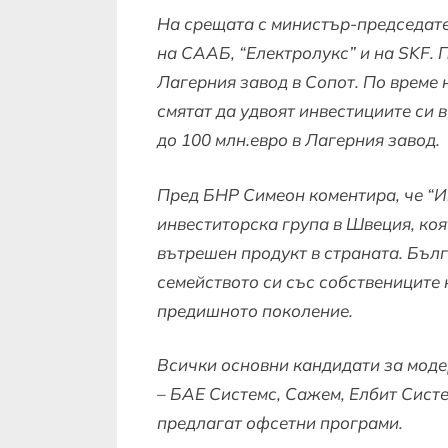
На срещата с министър-председате
на СААБ, “Електролукс” и на SKF.
Лагерния завод в Сопот. По време 
смятат да удвоят инвестициите си 
до 100 млн.евро в Лагерния завод.
Пред БНР Симеон коментира, че “И
инвеститорска група в Швеция, коя
вътрешен продукт в страната. Бълг
семейството си със собствениците 
предишното поколение.
Всички основни кандидати за моде
– БАЕ Системс, Сажем, Елбит Сист
предлагат офсетни програми.