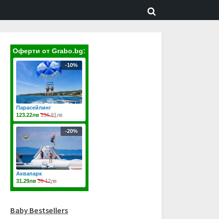
Toggle
search
form
Baby Bestsellers