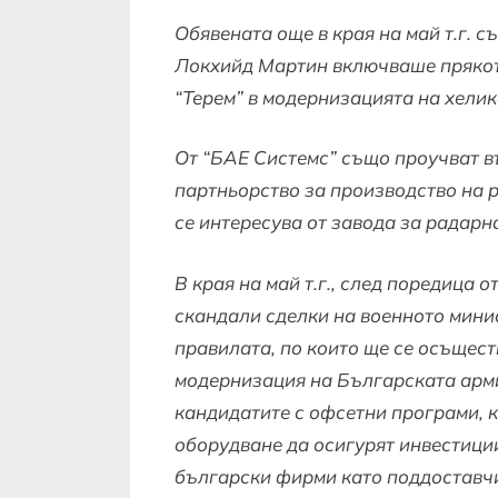
Обявената още в края на май т.г. 
Локхийд Мартин включваше прякот
“Терем” в модернизацията на хелик
От “БАЕ Системс” също проучват в
партньорство за производство на 
се интересува от завода за радарн
В края на май т.г., след поредица 
скандали сделки на военното мини
правилата, по които ще се осъщест
модернизация на Българската арми
кандидатите с офсетни програми, к
оборудване да осигурят инвестиции
български фирми като поддоставч