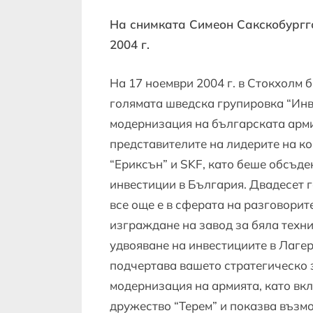
На снимката Симеон Сакскобургг
2004 г.
На 17 ноември 2004 г. в Стокхолм
голямата шведска групировка “Инв
модернизация на българската арми
представителите на лидерите на к
“Ериксън” и SKF, като беше обсъд
инвестиции в България. Двадесет 
все още е в сферата на разговори
изграждане на завод за бяла техни
удвояване на инвестициите в Лаге
подчертава вашето стратегическо 
модернизация на армията, като вк
дружество “Терем” и показва възм