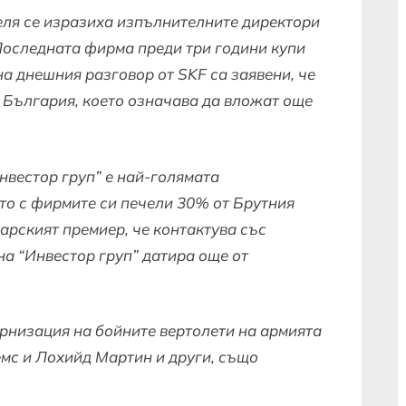
ля се изразиха изпълнителните директори
 Последната фирма преди три години купи
на днешния разговор от SKF са заявени, че
в България, което означава да вложат още
нвестор груп” е най-голямата
то с фирмите си печели 30% от Брутния
арският премиер, че контактува със
на “Инвестор груп” датира още от
рнизация на бойните вертолети на армията
емс и Лохийд Мартин и други, също