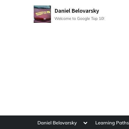
Skip
Daniel Belovarsky
to
Welcome to Google Top 10!
content
Toggle
Daniel Belovarsky
Learning Path
sub-