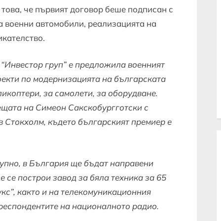
 това, че първият договор беше подписан с
а военни автомобили, реализацията на
икателство.
“Инвестор груп” е предложила военният
екти по модернизацията на българската
ликоптери, за самолети, за оборудване.
ещата на Симеон Сакскобургготски с
в Стокхолм, където българският премиер е
упно, в България ще бъдат направени
е се построи завод за бяла техника за 65
кс”, както и на телекомуникационния
ореспондентите на националното радио.