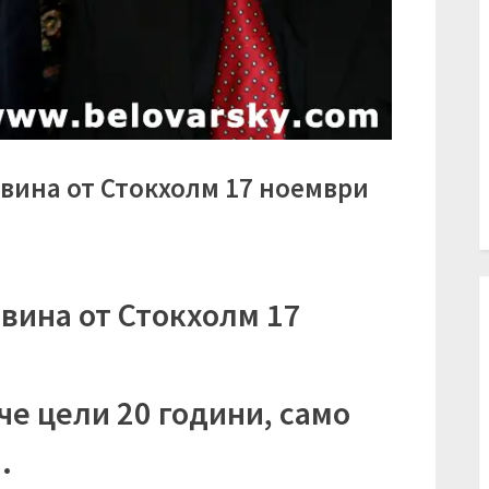
овина от Стокхолм 17 ноември
вина от Стокхолм 17
ече цели 20 години, само
…