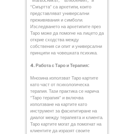
“Магьосникът,” “Влюбеният,” и
“Смъртта” са архетипи, които
представляват универсални
преживявания и симболи.
Изследването на архетипите през
Таро може да помогне на лицето да
открие сходства между
собствения си опит и универсални
принципи на човешката психика.
4. Работа с Таро и Терапия:
Мнозина използват Таро картите
като част от психологическа
терапия. Тази практика се нарича
“Таро терапия” и включва
използване на картите като
инструмент за фасилитиране на
диалог между терапевта и клиента.
Таро картите могат да помогнат на
клиентите да изразят своите