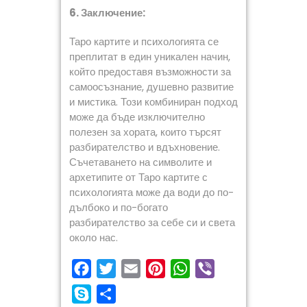
6. Заключение:
Таро картите и психологията се
преплитат в един уникален начин,
който предоставя възможности за
самоосъзнание, душевно развитие
и мистика. Този комбиниран подход
може да бъде изключително
полезен за хората, които търсят
разбирателство и вдъхновение.
Съчетаването на символите и
архетипите от Таро картите с
психологията може да води до по-
дълбоко и по-богато
разбирателство за себе си и света
около нас.
F
T
E
P
W
V
a
w
m
i
h
i
S
S
c
i
a
n
a
b