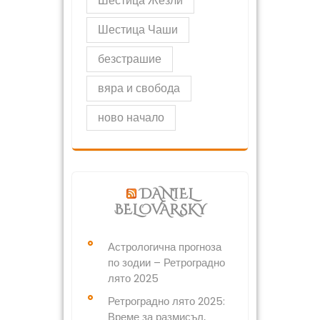
Шестица Жезли
Шестица Чаши
безстрашие
вяра и свобода
ново начало
DANIEL
BELOVARSKY
Астрологична прогноза
по зодии – Ретроградно
лято 2025
Ретроградно лято 2025:
Време за размисъл,