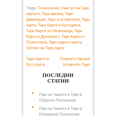
k
h
e
t
i
t
t
e
Tags:
Психология
,
Смисъл на Таро
y
a
картите
,
Таро аркани
,
Таро
b
t
l
e
s
r
p
r
Дивинация
,
Таро и астрология
,
Таро
o
e
r
A
e
e
карти
,
Таро Карти в Културата
,
o
r
e
p
Таро Карти за Начинаещи
,
Таро
k
s
p
Карти и Духовност
,
Таро Карти и
Психология
,
Таро карти съвети
,
t
Четене на Таро карти
Post
Таро Карти в
Главните Аркани
Културата
в Картите Таро
navigation
ПОСЛЕДНИ
СТАТИИ
Паж на Чашите в Таро в
Обратно Положение
Паж на Чашите в Таро в
Изправено Положение