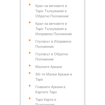
Крал на мечовете в
Таро: Тълкувания в
Обратно Положение
Крал на мечовете в
Таро: Тълкувания в
Изправено Положение
Глупакът в Изправено
Положение
Глупакът в Обратно
Положение
Малките Аркани
56-те Малки Аркани в
Таро
Главните Аркани в
Картите Таро
Таро Карти и
Психология