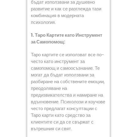
бъдат използвани за душевно
развитие и как се разглежда тази
комбинация в модерната
психология.
1. Таро Картите като Инструмент
за Самопомощ:
Таро картите се използват все по-
често като инструмент за
самопомощ и самоосъзнание. Те
могат да бъдат използвани за
разбиране на собствените емоции,
преодоляване на
предизвикателства и намиране на
вдъхновение. Психолози и коучове
често предлагат консултации с
Таро карти като средство за
клиентите си да се свържат с
вътрешния си свят.