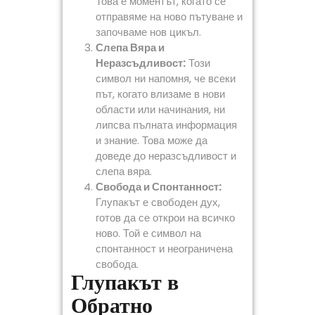
Това е моментът, когато се
отправяме на ново пътуване и
започваме нов цикъл.
Слепа Вяра и
Неразсъдливост:
Този
символ ни напомня, че всеки
път, когато влизаме в нови
области или начинания, ни
липсва пълната информация
и знание. Това може да
доведе до неразсъдливост и
слепа вяра.
Свобода и Спонтанност:
Глупакът е свободен дух,
готов да се открои на всичко
ново. Той е символ на
спонтанност и неограничена
свобода.
Глупакът в
Обратно