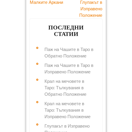
o
r
e
p
Post
Малките Аркани
Глупакът в
k
s
Изправено
p
navigation
Положение
t
ПОСЛЕДНИ
СТАТИИ
Паж на Чашите в Таро в
Обратно Положение
Паж на Чашите в Таро в
Изправено Положение
Крал на мечовете в
Таро: Тълкувания в
Обратно Положение
Крал на мечовете в
Таро: Тълкувания в
Изправено Положение
Глупакът в Изправено