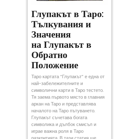
Глупакът в Таро:
Тълкувания и
Значения
на Глупакът в
Обратно
Положение
Таро картата “Глупакът” е една от
най-забележителните и
символични карти в Таро тестето.
Тя заема първото място в главния
аркан на Таро и представлява
началото на Таро пътуването.
Глупакът съчетава богата
символика и дълбок смисъл и
играе важна роля в Таро
разкритията. В тази статия ще