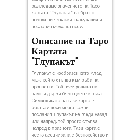
разгледаме значението на Таро
картата “Глупакът” в обратно
положение и какви тълкувания и
послания може да носи.
Описание на Таро
Картата
“Глупакът”
Глупакът е изобразен като млад
мъж, който стъпва към ръба на
пропастта. Той носи раница на
рамо и държи бяло цвете в ръка.
Символиката на тази карта е
богата и носи много важни
послания. Глупакът не гледа назад
или напред, той просто стъпва
напред в празнота. Тази карта е
често асоциирана с безпокойство и