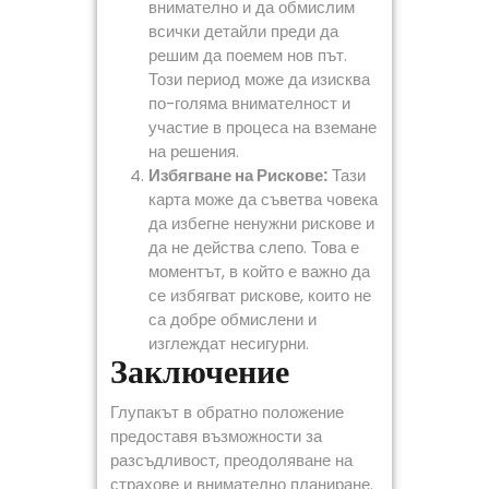
внимателно и да обмислим
всички детайли преди да
решим да поемем нов път.
Този период може да изисква
по-голяма внимателност и
участие в процеса на вземане
на решения.
Избягване на Рискове:
Тази
карта може да съветва човека
да избегне ненужни рискове и
да не действа слепо. Това е
моментът, в който е важно да
се избягват рискове, които не
са добре обмислени и
изглеждат несигурни.
Заключение
Глупакът в обратно положение
предоставя възможности за
разсъдливост, преодоляване на
страхове и внимателно планиране.