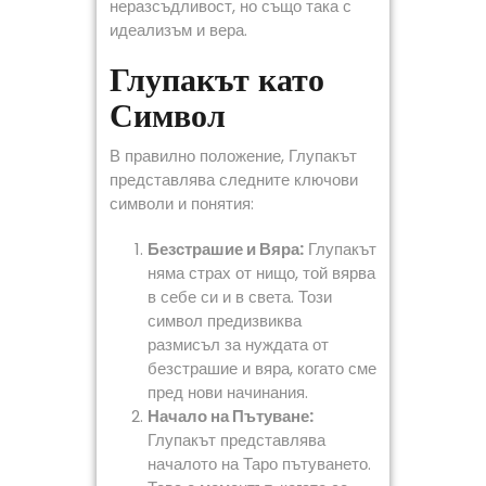
неразсъдливост, но също така с
идеализъм и вера.
Глупакът като
Символ
В правилно положение, Глупакът
представлява следните ключови
символи и понятия:
Безстрашие и Вяра:
Глупакът
няма страх от нищо, той вярва
в себе си и в света. Този
символ предизвиква
размисъл за нуждата от
безстрашие и вяра, когато сме
пред нови начинания.
Начало на Пътуване:
Глупакът представлява
началото на Таро пътуването.