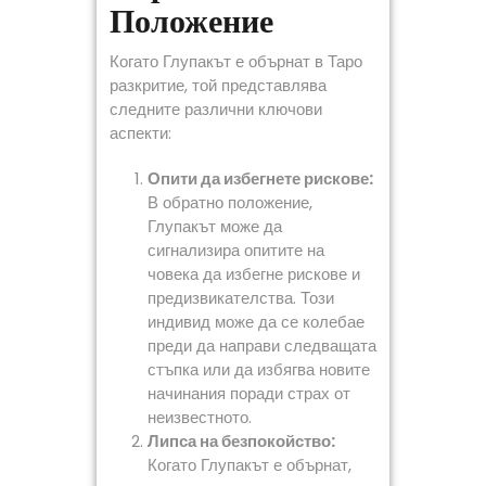
Положение
Когато Глупакът е обърнат в Таро
разкритие, той представлява
следните различни ключови
аспекти:
Опити да избегнете рискове:
В обратно положение,
Глупакът може да
сигнализира опитите на
човека да избегне рискове и
предизвикателства. Този
индивид може да се колебае
преди да направи следващата
стъпка или да избягва новите
начинания поради страх от
неизвестното.
Липса на безпокойство:
Когато Глупакът е обърнат,