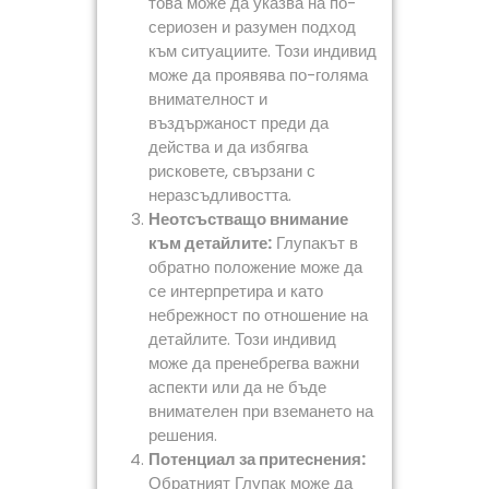
това може да указва на по-
сериозен и разумен подход
към ситуациите. Този индивид
може да проявява по-голяма
внимателност и
въздържаност преди да
действа и да избягва
рисковете, свързани с
неразсъдливостта.
Неотсъстващо внимание
към детайлите:
Глупакът в
обратно положение може да
се интерпретира и като
небрежност по отношение на
детайлите. Този индивид
може да пренебрегва важни
аспекти или да не бъде
внимателен при вземането на
решения.
Потенциал за притеснения:
Обратният Глупак може да