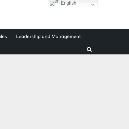
English
les
Leadership and Management
Toggle
search
form