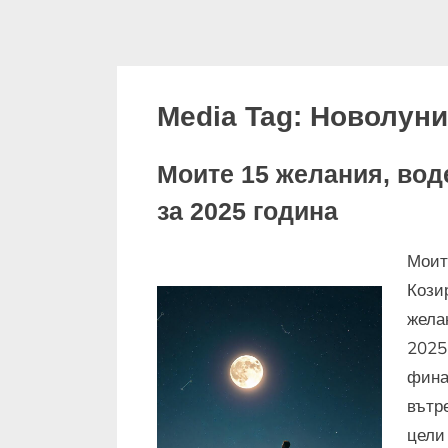
Media Tag:
Новолуни
Моите 15 желания, воде
за 2025 година
Моит
Кози
жела
2025
фина
вътр
цели