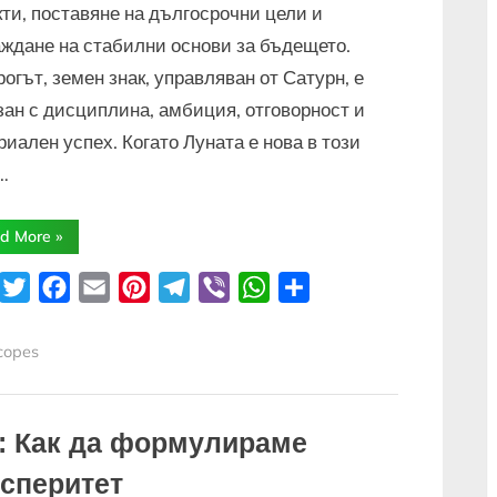
кти, поставяне на дългосрочни цели и
аждане на стабилни основи за бъдещето.
огът, земен знак, управляван от Сатурн, е
зан с дисциплина, амбиция, отговорност и
иален успех. Когато Луната е нова в този
,…
“Идеи
d More
»
за
писане
на
inkedIn
Twitter
Facebook
Email
Pinterest
Telegram
Viber
WhatsApp
Share
желания
по
енергията
на
copes
Козирога”
: Как да формулираме
осперитет