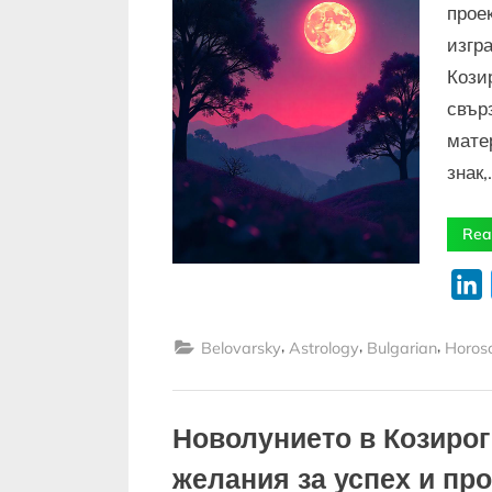
прое
изгр
Козир
свър
матер
знак
Rea
L
,
,
,
Belovarsky
Astrology
Bulgarian
Horos
Новолунието в Козирог
желания за успех и пр