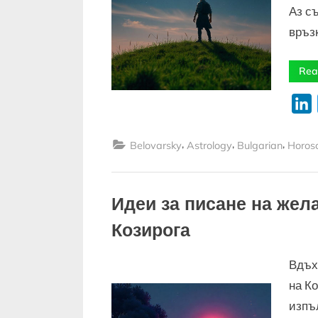
Аз с
връз
Rea
L
,
,
,
Belovarsky
Astrology
Bulgarian
Horos
Идеи за писане на жел
Козирога
Вдъх
на К
изпъ