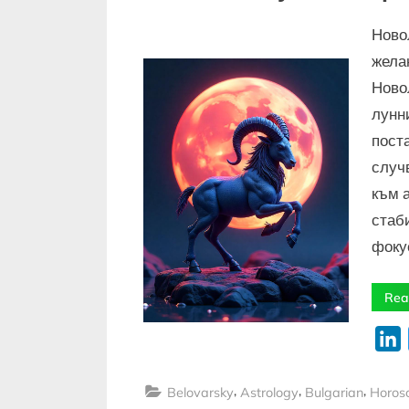
Ново
жела
Ново
лунн
пост
случв
към 
стаб
фоку
Rea
L
,
,
,
Belovarsky
Astrology
Bulgarian
Horos