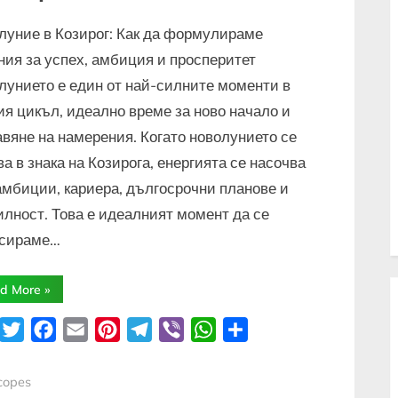
луние в Козирог: Как да формулираме
ния за успех, амбиция и просперитет
лунието е един от най-силните моменти в
ия цикъл, идеално време за ново начало и
авяне на намерения. Когато новолунието се
а в знака на Козирога, енергията се насочва
амбиции, кариера, дългосрочни планове и
илност. Това е идеалният момент да се
сираме…
“Новолунието
d More
»
в
Козирог:
Как
inkedIn
Twitter
Facebook
Email
Pinterest
Telegram
Viber
WhatsApp
Share
да
формулираме
желания
за
copes
успех