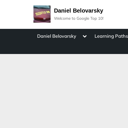
Skip
Daniel Belovarsky
to
Welcome to Google Top 10!
content
Toggle
Daniel Belovarsky
Learning Path
sub-
menu