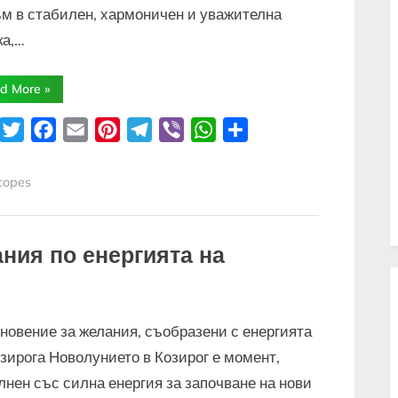
ъм в стабилен, хармоничен и уважителна
ка,…
“Моите
d More
»
15
желания,
водени
inkedIn
Twitter
Facebook
Email
Pinterest
Telegram
Viber
WhatsApp
Share
от
енергията
на
Козирога
copes
за
2025
година”
ания по енергията на
новение за желания, съобразени с енергията
озирога Новолунието в Козирог е момент,
лнен със силна енергия за започване на нови