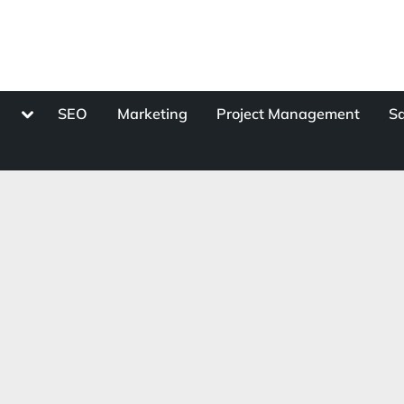
Toggle
s
SEO
Marketing
Project Management
Sa
sub-
menu