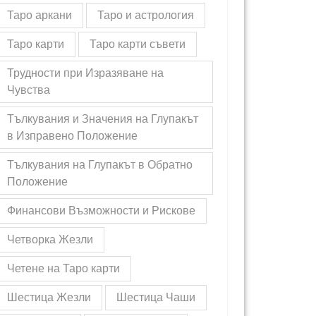
Таро аркани
Таро и астрология
Таро карти
Таро карти съвети
Трудности при Изразяване на
Чувства
Тълкувания и Значения на Глупакът
в Изправено Положение
Тълкувания на Глупакът в Обратно
Положение
Финансови Възможности и Рискове
Четворка Жезли
Четене на Таро карти
Шестица Жезли
Шестица Чаши