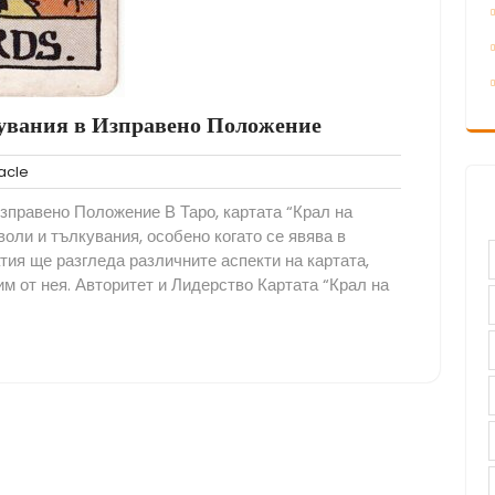
кувания в Изправено Положение
Tarot
acle
Astrology
Изправено Положение В Таро, картата “Крал на
Oracle
оли и тълкувания, особено когато се явява в
тия ще разгледа различните аспекти на картата,
м от нея. Авторитет и Лидерство Картата “Крал на