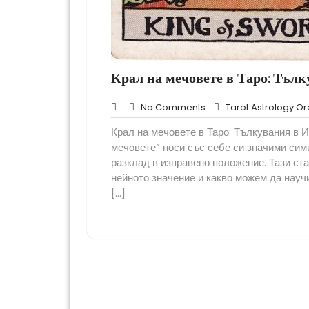
Крал на мечовете в Таро: Тъл
No
No Comments
Tarot Astrology Or
Comments
Крал на мечовете в Таро: Тълкувания в 
мечовете” носи със себе си значими симв
разклад в изправено положение. Тази ста
нейното значение и какво можем да научи
[…]