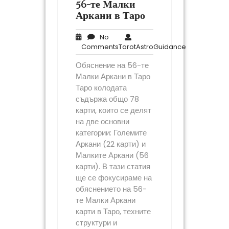
56-те Малки
Аркани в Таро
No
No
TarotAstroG
Comments
TarotAstroGuidance
Comments
Обяснение на 56-те
Малки Аркани в Таро
Таро колодата
съдържа общо 78
карти, които се делят
на две основни
категории: Големите
Аркани (22 карти) и
Малките Аркани (56
карти). В тази статия
ще се фокусираме на
обяснението на 56-
те Малки Аркани
карти в Таро, техните
структури и