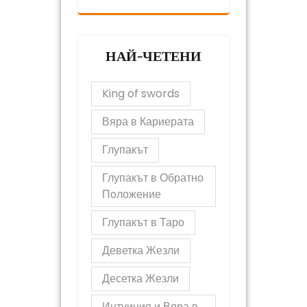
НАЙ-ЧЕТЕНИ
King of swords
Вяра в Кариерата
Глупакът
Глупакът в Обратно
Положение
Глупакът в Таро
Деветка Жезли
Десетка Жезли
Интуиция и Вяра в