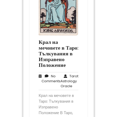
Крал на
мечовете в Таро:
Тълкувания в
Изправено
Положение
No
Tarot
No
Comments
Astrology
Comments
Tarot
Oracle
Astrology
Крал на мечовете в
Oracle
Таро: Тълкувания в
Изправено
Положение В Таро,