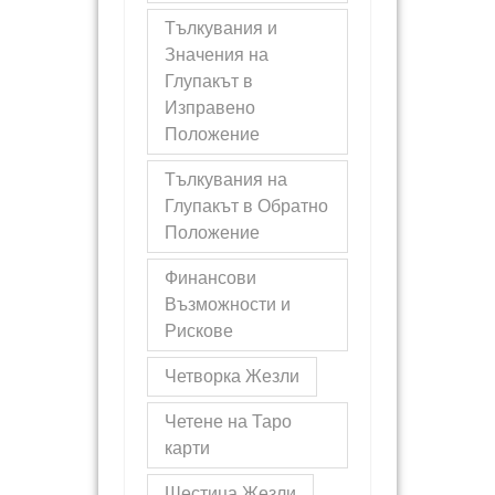
Тълкувания и
Значения на
Глупакът в
Изправено
Положение
Тълкувания на
Глупакът в Обратно
Положение
Финансови
Възможности и
Рискове
Четворка Жезли
Четене на Таро
карти
Шестица Жезли