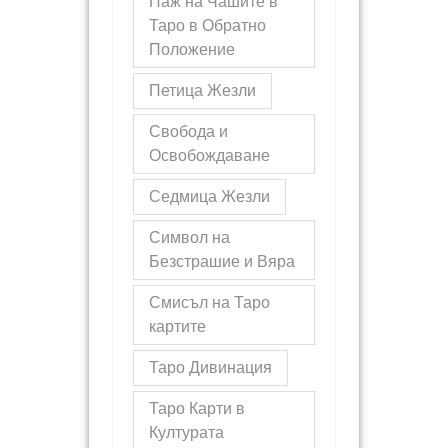
Паж на Чашите в
Таро в Обратно
Положение
Петица Жезли
Свобода и
Освобождаване
Седмица Жезли
Символ на
Безстрашие и Вяра
Смисъл на Таро
картите
Таро Дивинация
Таро Карти в
Културата